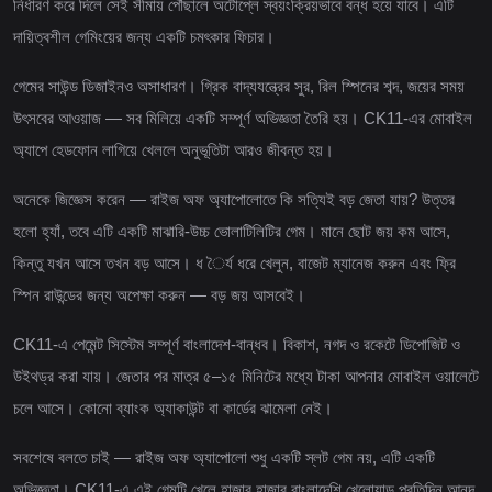
নির্ধারণ করে দিলে সেই সীমায় পৌঁছালে অটোপ্লে স্বয়ংক্রিয়ভাবে বন্ধ হয়ে যাবে। এটি
দায়িত্বশীল গেমিংয়ের জন্য একটি চমৎকার ফিচার।
গেমের সাউন্ড ডিজাইনও অসাধারণ। গ্রিক বাদ্যযন্ত্রের সুর, রিল স্পিনের শব্দ, জয়ের সময়
উৎসবের আওয়াজ — সব মিলিয়ে একটি সম্পূর্ণ অভিজ্ঞতা তৈরি হয়। CK11-এর মোবাইল
অ্যাপে হেডফোন লাগিয়ে খেললে অনুভূতিটা আরও জীবন্ত হয়।
অনেকে জিজ্ঞেস করেন — রাইজ অফ অ্যাপোলোতে কি সত্যিই বড় জেতা যায়? উত্তর
হলো হ্যাঁ, তবে এটি একটি মাঝারি-উচ্চ ভোলাটিলিটির গেম। মানে ছোট জয় কম আসে,
কিন্তু যখন আসে তখন বড় আসে। ধ ৈর্য ধরে খেলুন, বাজেট ম্যানেজ করুন এবং ফ্রি
স্পিন রাউন্ডের জন্য অপেক্ষা করুন — বড় জয় আসবেই।
CK11-এ পেমেন্ট সিস্টেম সম্পূর্ণ বাংলাদেশ-বান্ধব। বিকাশ, নগদ ও রকেটে ডিপোজিট ও
উইথড্র করা যায়। জেতার পর মাত্র ৫–১৫ মিনিটের মধ্যে টাকা আপনার মোবাইল ওয়ালেটে
চলে আসে। কোনো ব্যাংক অ্যাকাউন্ট বা কার্ডের ঝামেলা নেই।
সবশেষে বলতে চাই — রাইজ অফ অ্যাপোলো শুধু একটি স্লট গেম নয়, এটি একটি
অভিজ্ঞতা। CK11-এ এই গেমটি খেলে হাজার হাজার বাংলাদেশি খেলোয়াড় প্রতিদিন আনন্দ