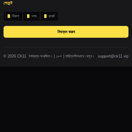
পেমেন্ট
বিকাশ
নগদ
রকেট
নিবন্ধন করুন
© 2026 CK11. সর্বস্বত্ব সংরক্ষিত। | ১৮+ | দায়িত্বশীলভাবে খেলুন।
support@ck11.vip