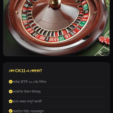
কেন CK11-এ খেলবেন?
সর্বোচ্চ RTP ৯৬.৫% নিশ্চিত
তাৎক্ষণিক বিকাশ উইথড্র
বাংলা ভাষায় সম্পূর্ণ সাপোর্ট
মোবাইলে নিখুঁত পারফরম্যান্স