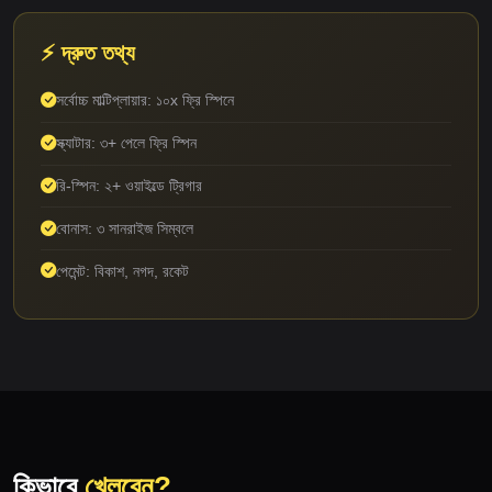
⚡ দ্রুত তথ্য
সর্বোচ্চ মাল্টিপ্লায়ার: ১০x ফ্রি স্পিনে
স্ক্যাটার: ৩+ পেলে ফ্রি স্পিন
রি-স্পিন: ২+ ওয়াইল্ডে ট্রিগার
বোনাস: ৩ সানরাইজ সিম্বলে
পেমেন্ট: বিকাশ, নগদ, রকেট
কিভাবে
খেলবেন?