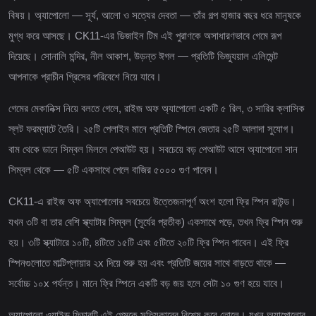
বিষয়। অ্যাপোলো — সূর্য, আলো ও সত্যের দেবতা — তাঁর গল্প হাজার বছর ধরে মানুষকে
মুগ্ধ করে আসছে। CK11-এর ডিজাইন টিম এই পুরাণকে অসাধারণভাবে গেমে রূপ
দিয়েছে। সোনালি মন্দির, নীল আকাশ, উড়ন্ত ঈগল — প্রতিটি ভিজ্যুয়াল এলিমেন্ট
আপনাকে প্রাচীন গ্রিসের পরিবেশে নিয়ে যাবে।
গেমের মেকানিক্স নিয়ে বলতে গেলে, রাইজ অফ অ্যাপোলো একটি ৫ রিল, ৩ সারির ক্লাসিক
স্লট ফরম্যাটে তৈরি। ২৫টি পেলাইন মানে প্রতিটি স্পিনে জেতার ২৫টি আলাদা সুযোগ।
বাম থেকে ডানে সিম্বল মিললে পেআউট হয়। সবচেয়ে বড় পেআউট আসে অ্যাপোলো সান
সিম্বল থেকে — ৫টি একসাথে পেলে বাজির ৫০০০ গুণ পাবেন।
CK11-এ রাইজ অফ অ্যাপোলোর সবচেয়ে উত্তেজনাপূর্ণ অংশ হলো ফ্রি স্পিন রাউন্ড।
যখন ৩টি বা তার বেশি স্ক্যাটার সিম্বল (সূর্যের প্রতীক) একসাথে পড়ে, তখন ফ্রি স্পিন শুরু
হয়। ৩টি স্ক্যাটারে ১০টি, ৪টিতে ১৫টি এবং ৫টিতে ২০টি ফ্রি স্পিন পাবেন। এই ফ্রি
স্পিনগুলোতে মাল্টিপ্লায়ার ২x দিয়ে শুরু হয় এবং প্রতিটি জয়ের সাথে বাড়তে থাকে —
সর্বোচ্চ ১০x পর্যন্ত। মানে ফ্রি স্পিনে একটি বড় জয় হলে সেটা ১০ গুণ হয়ে যাবে।
অ্যাপোলো ওয়াইল্ড ফিচারটি এই গেমকে সত্যিকারের বিশেষ করে তোলে। যখন অ্যাপোলোর