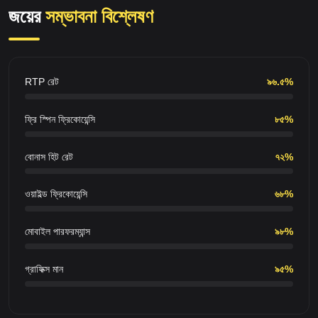
জয়ের
সম্ভাবনা বিশ্লেষণ
RTP রেট
৯৬.৫%
ফ্রি স্পিন ফ্রিকোয়েন্সি
৮৫%
বোনাস হিট রেট
৭২%
ওয়াইল্ড ফ্রিকোয়েন্সি
৬৮%
মোবাইল পারফরম্যান্স
৯৮%
গ্রাফিক্স মান
৯৫%