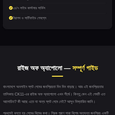
২৪/৭ লাইভ কাস্টমার সার্ভিস
নিরাপদ ও সার্টিফাইড গেমপ্লে
রাইজ অফ অ্যাপোলো —
সম্পূর্ণ গাইড
বাংলাদেশে অনলাইন স্লট গেমের জনপ্রিয়তা দিন দিন বাড়ছে। আর এই জনপ্রিয়তার
তালিকায় CK11-এর রাইজ অফ অ্যাপোলো এখন শীর্ষে। কিন্তু কেন এই গেমটি এত
আলোচিত? কী আছে এতে যা অন্য স্লট গেমে নেই? আসুন বিস্তারিত জানি।
প্রথমেই বলতে হয় গেমের থিমের কথা। গ্রিক পুরাণ সারা বিশ্বে অত্যন্ত জনপ্রিয় একটি