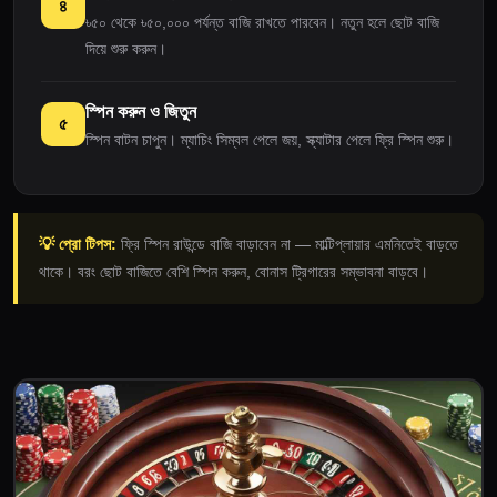
৪
৳৫০ থেকে ৳৫০,০০০ পর্যন্ত বাজি রাখতে পারবেন। নতুন হলে ছোট বাজি
দিয়ে শুরু করুন।
স্পিন করুন ও জিতুন
৫
স্পিন বাটন চাপুন। ম্যাচিং সিম্বল পেলে জয়, স্ক্যাটার পেলে ফ্রি স্পিন শুরু।
💡 প্রো টিপস:
ফ্রি স্পিন রাউন্ডে বাজি বাড়াবেন না — মাল্টিপ্লায়ার এমনিতেই বাড়তে
থাকে। বরং ছোট বাজিতে বেশি স্পিন করুন, বোনাস ট্রিগারের সম্ভাবনা বাড়বে।