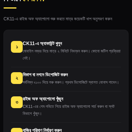
CK11-এ রাইজ অফ অ্যাপোলো শুরু করতে মাত্র কয়েকটি ধাপ অনুসরণ করুন
CK11-এ অ্যাকাউন্ট খুলুন
১
মোবাইল নম্বর দিয়ে মাত্র ২ মিনিটে নিবন্ধন করুন। কোনো জটিল প্রক্রিয়া
নেই।
বিকাশ বা নগদে ডিপোজিট করুন
২
সর্বনিম্ন ৳১০০ দিয়ে শুরু করুন। প্রথম ডিপোজিটে স্বাগত বোনাস পাবেন।
রাইজ অফ অ্যাপোলো খুঁজুন
৩
CK11-এর গেম লবিতে গিয়ে রাইজ অফ অ্যাপোলো সার্চ করুন বা স্লট
বিভাগে খুঁজুন।
বাজির পরিমাণ নির্ধারণ করুন