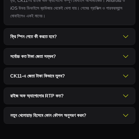
হ্যাঁ, CK11-এ রাইজ অফ অ্যাপোলো সম্পূর্ণ মোবাইল অপ্টিমাইজড। Android ও
iOS উভয় ডিভাইসে ব্রাউজার থেকেই খেলা যায়। গেমের গ্রাফিক্স ও পারফরম্যান্স
মোবাইলেও একই মানের।
ফ্রি স্পিন পেতে কী করতে হবে?
সর্বোচ্চ কত টাকা জেতা সম্ভব?
CK11-এ জেতা টাকা কিভাবে তুলব?
রাইজ অফ অ্যাপোলোর RTP কত?
নতুন খেলোয়াড় হিসেবে কোন কৌশল অনুসরণ করব?