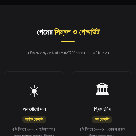
গেমের
সিম্বল ও পেআউট
রাইজ অফ অ্যাপোলোর প্রতিটি সিম্বলের মান ও বিশেষত্ব
☀️
🏛️
অ্যাপোলো সান
গ্রিক মন্দির
সর্বোচ্চ পেআউট
উচ্চ পেআউট
৫টি মিললে ৫০০০x মাল্টিপ্লায়ার।
৫টি মিললে ১০০০x। বোনাস রাউন্ড