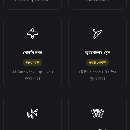
গেমের সবচেয়ে মূল্যবান সিম্বল।
ট্রিগার করতে পারে।
🦅
🏹
সোনালি ঈগল
অ্যাপোলোর ধনুক
উচ্চ পেআউট
মাঝারি পেআউট
৫টি মিললে ৮০০x। অ্যাপোলোর
৫টি মিললে ৫০০x। ফ্রি স্পিন
পবিত্র পাখি।
ট্রিগার করে।
🌿
🪗