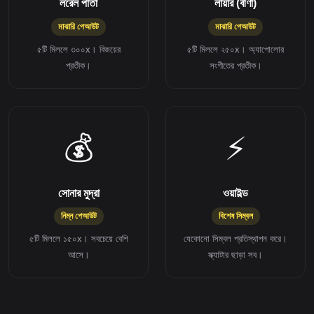
লরেল পাতা
লায়ার (বীণা)
মাঝারি পেআউট
মাঝারি পেআউট
৫টি মিললে ৩০০x। বিজয়ের
৫টি মিললে ২৫০x। অ্যাপোলোর
প্রতীক।
সংগীতের প্রতীক।
💰
⚡
সোনার মুদ্রা
ওয়াইল্ড
নিম্ন পেআউট
বিশেষ সিম্বল
৫টি মিললে ১৫০x। সবচেয়ে বেশি
যেকোনো সিম্বল প্রতিস্থাপন করে।
আসে।
স্ক্যাটার ছাড়া সব।