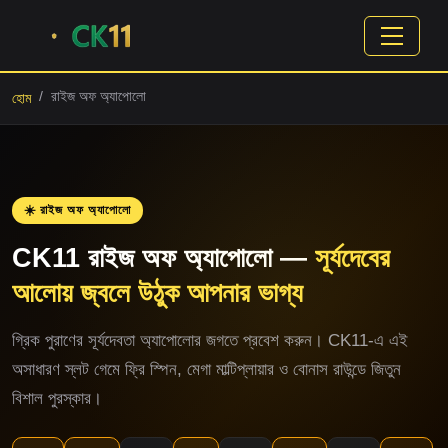
রাইজ অফ অ্যাপোলো
হোম
☀️ রাইজ অফ অ্যাপোলো
CK11 রাইজ অফ অ্যাপোলো —
সূর্যদেবের
আলোয় জ্বলে উঠুক আপনার ভাগ্য
গ্রিক পুরাণের সূর্যদেবতা অ্যাপোলোর জগতে প্রবেশ করুন। CK11-এ এই
অসাধারণ স্লট গেমে ফ্রি স্পিন, মেগা মাল্টিপ্লায়ার ও বোনাস রাউন্ডে জিতুন
বিশাল পুরস্কার।