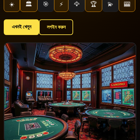
☀️
🏛️
🎯
⚡
🦅
🏆
💫
🎰
এখনই খেলুন
লগইন করুন