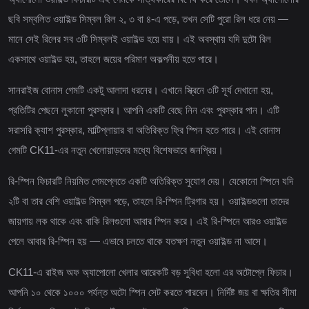
ছবি সম্বলিত ওয়াইল্ড সিম্বল রিল ২, ৩ বা ৪-এ পড়ে, তখন সেটি পুরো রিল ধরে নেয় —
মানে সেই রিলের সব ৩টি সিম্বলই ওয়াইল্ড হয়ে যায়। এই অবস্থায় যদি দুটো রিল
একসাথে ওয়াইল্ড হয়, তাহলে জয়ের পরিমাণ অকল্পনীয় হতে পারে।
সানরাইজ বোনাস গেমটি একটু আলাদা ধরনের। এখানে স্ক্রিনে ৩টি সূর্য দেখানো হয়,
প্রতিটির পেছনে লুকানো পুরস্কার। আপনি একটি বেছে নিন এবং পুরস্কার পান। এটি
সরাসরি ক্যাশ পুরস্কার, মাল্টিপ্লায়ার বা অতিরিক্ত ফ্রি স্পিন হতে পারে। এই বোনাস
গেমটি CK11-এর নতুন খেলোয়াড়দের মধ্যে বিশেষভাবে জনপ্রিয়।
রি-স্পিন ফিচারটি নিয়মিত গেমপ্লেতে একটি অতিরিক্ত সুযোগ দেয়। যেকোনো স্পিনে যদি
২টি বা তার বেশি ওয়াইল্ড সিম্বল পড়ে, তাহলে রি-স্পিন ট্রিগার হয়। ওয়াইল্ডগুলো তাদের
জায়গায় লক থাকে এবং বাকি রিলগুলো আবার স্পিন করে। এই রি-স্পিনে আরও ওয়াইল্ড
পেলে আবার রি-স্পিন হয় — এভাবে চলতে থাকে যতক্ষণ নতুন ওয়াইল্ড না আসে।
CK11-এ রাইজ অফ অ্যাপোলো খেলার আরেকটি বড় সুবিধা হলো এর অটোপ্লে ফিচার।
আপনি ১০ থেকে ১০০০ পর্যন্ত অটো স্পিন সেট করতে পারবেন। নির্দিষ্ট জয় বা ক্ষতির সীমা