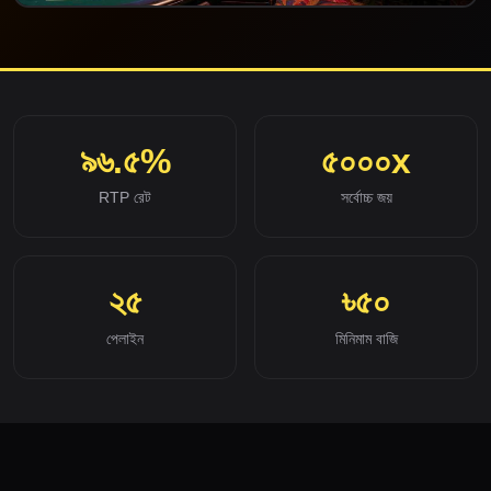
৯৬.৫%
৫০০০x
RTP রেট
সর্বোচ্চ জয়
২৫
৳৫০
পেলাইন
মিনিমাম বাজি