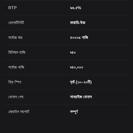
RTP
৯৬.৫%
ভোলাটিলিটি
মাঝারি-উচ্চ
সর্বোচ্চ জয়
৫০০০x বাজি
মিনিমাম বাজি
৳৫০
সর্বোচ্চ বাজি
৳৫০,০০০
ফ্রি স্পিন
হ্যাঁ (১০–২০টি)
বোনাস গেম
সানরাইজ বোনাস
মোবাইল সাপোর্ট
সম্পূর্ণ