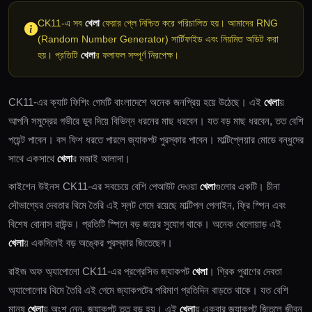
CK11-এ সব
খেলা
ফেয়ার প্লে নিশ্চিত করে পরিচালিত হয়। আমাদের RNG
(Random Number Generator) সার্টিফাইড এবং নিয়মিত অডিট করা
হয়। প্রতিটি
খেলা
র ফলাফল সম্পূর্ণ নিরপেক্ষ।
CK11-এর ক্যাট ফিশিং গেমটি বাংলাদেশে অনেক জনপ্রিয় হয়ে উঠেছে। এই
খেলা
য়
আপনি সমুদ্রের গভীরে ডুব দিয়ে বিভিন্ন ধরনের মাছ ধরবেন। যত বড় মাছ ধরবেন, তত বেশি
পয়েন্ট পাবেন। বস ফিশ ধরতে পারলে জ্যাকপট পুরস্কার পাবেন। মাল্টিপ্লেয়ার মোডে বন্ধুদের
সাথে একসাথে
খেলা
র মজাই আলাদা।
কাইশেন উইনস CK11-এর সবচেয়ে বেশি পেআউট দেওয়া
খেলা
গুলোর একটি। চীনা
সৌভাগ্যের দেবতার থিমে তৈরি এই স্লট গেমে রয়েছে মাল্টিপল পেলাইন, ফ্রি স্পিন এবং
বিশেষ বোনাস রাউন্ড। প্রতিটি স্পিনে বড় জয়ের সুযোগ থাকে। অনেক খেলোয়াড় এই
খেলা
য় একদিনেই বড় অঙ্কের পুরস্কার জিতেছেন।
রাইজ অফ অ্যাপোলো CK11-এর প্রগ্রেসিভ জ্যাকপট
খেলা
। গ্রিক পুরাণের দেবতা
অ্যাপোলোর থিমে তৈরি এই গেমে জ্যাকপটের পরিমাণ প্রতিদিন বাড়তে থাকে। যত বেশি
মানুষ
খেলা
য় অংশ নেন, জ্যাকপট তত বড় হয়। এই
খেলা
য় একবার জ্যাকপট জিতলে জীবন