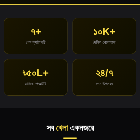
৭+
১০K+
গেম ক্যাটাগরি
দৈনিক খেলোয়াড়
৳৫০L+
২৪/৭
মাসিক পেআউট
গেম উপলব্ধ
সব
খেলা
একনজরে