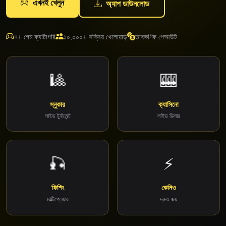
এখনই খেলুন
অ্যাপ ডাউনলোড
৭+ গেম ক্যাটাগরি
১০,০০০+ সক্রিয় খেলোয়াড়
তাৎক্ষণিক পেআউট
🎱
🎰
স্নুকার
ক্যাসিনো
লাইভ টুর্নামেন্ট
লাইভ ডিলার
🎣
⚡
ফিশিং
কেনিও
মাল্টিপ্লেয়ার
দ্রুত জয়