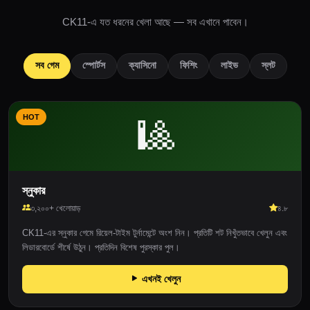
CK11-এ যত ধরনের খেলা আছে — সব এখানে পাবেন।
সব গেম
স্পোর্টস
ক্যাসিনো
ফিশিং
লাইভ
স্লট
HOT
🎱
স্নুকার
৩,২০০+ খেলোয়াড়
৪.৮
CK11-এর স্নুকার গেমে রিয়েল-টাইম টুর্নামেন্টে অংশ নিন। প্রতিটি শট নিখুঁতভাবে খেলুন এবং
লিডারবোর্ডে শীর্ষে উঠুন। প্রতিদিন বিশেষ পুরস্কার পুল।
এখনই খেলুন