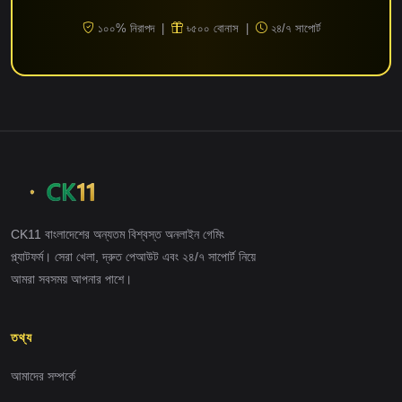
১০০% নিরাপদ |
৳৫০০ বোনাস |
২৪/৭ সাপোর্ট
CK11 বাংলাদেশের অন্যতম বিশ্বস্ত অনলাইন গেমিং
প্ল্যাটফর্ম। সেরা খেলা, দ্রুত পেআউট এবং ২৪/৭ সাপোর্ট নিয়ে
আমরা সবসময় আপনার পাশে।
তথ্য
আমাদের সম্পর্কে