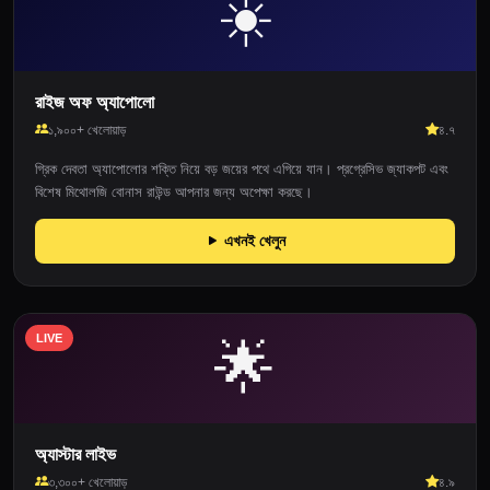
☀️
রাইজ অফ অ্যাপোলো
১,৯০০+ খেলোয়াড়
৪.৭
গ্রিক দেবতা অ্যাপোলোর শক্তি নিয়ে বড় জয়ের পথে এগিয়ে যান। প্রগ্রেসিভ জ্যাকপট এবং
বিশেষ মিথোলজি বোনাস রাউন্ড আপনার জন্য অপেক্ষা করছে।
এখনই খেলুন
LIVE
🌟
অ্যাস্টার লাইভ
৩,৩০০+ খেলোয়াড়
৪.৯