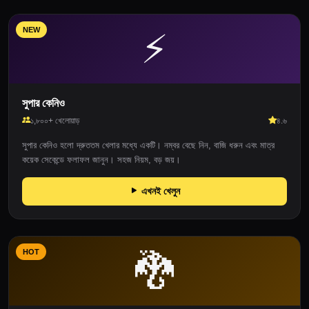
NEW
⚡
সুপার কেনিও
১,৮০০+ খেলোয়াড়
৪.৬
সুপার কেনিও হলো দ্রুততম খেলার মধ্যে একটি। নম্বর বেছে নিন, বাজি ধরুন এবং মাত্র
কয়েক সেকেন্ডে ফলাফল জানুন। সহজ নিয়ম, বড় জয়।
এখনই খেলুন
HOT
🐉