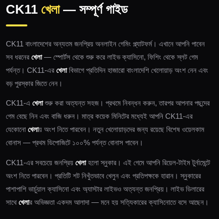
CK11
খেলা
— সম্পূর্ণ গাইড
CK11 বাংলাদেশের অন্যতম জনপ্রিয় অনলাইন গেমিং প্ল্যাটফর্ম। এখানে আপনি পাবেন
সব ধরনের
খেলা
— স্পোর্টস থেকে শুরু করে লাইভ ক্যাসিনো, ফিশিং থেকে স্লট গেম
পর্যন্ত। CK11-এর
খেলা
বিভাগে প্রতিদিন হাজারো বাংলাদেশি খেলোয়াড় অংশ নেন এবং
বড় পুরস্কার জিতে নেন।
CK11-এ
খেলা
শুরু করা অত্যন্ত সহজ। প্রথমে নিবন্ধন করুন, তারপর আপনার পছন্দের
গেম বেছে নিন এবং বাজি ধরুন। মাত্র কয়েক মিনিটের মধ্যেই আপনি CK11-এর
যেকোনো
খেলা
য় অংশ নিতে পারবেন। নতুন খেলোয়াড়দের জন্য রয়েছে বিশেষ ওয়েলকাম
বোনাস — প্রথম ডিপোজিটে ১০০% পর্যন্ত বোনাস পাবেন।
CK11-এর সবচেয়ে জনপ্রিয়
খেলা
হলো স্নুকার। এই গেমে আপনি রিয়েল-টাইম টুর্নামেন্টে
অংশ নিতে পারবেন। প্রতিটি শট নিখুঁতভাবে খেলুন এবং প্রতিপক্ষকে হারান। স্নুকারের
পাশাপাশি ভার্চুয়াল ক্যাসিনো এবং অ্যাস্টার লাইভও অত্যন্ত জনপ্রিয়। লাইভ ডিলারের
সাথে
খেলা
র অভিজ্ঞতা একদম আলাদা — মনে হয় সত্যিকারের ক্যাসিনোতে বসে আছেন।