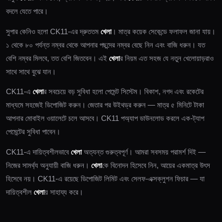
বদলে যেতে পারে।
সুপার কেনিও হলো CK11-এর দ্রুততম
খেলা
। মাত্র কয়েক সেকেন্ডে ফলাফল জানা যায়।
১ থেকে ৮০ পর্যন্ত নম্বর থেকে আপনার পছন্দের নম্বর বেছে নিন এবং বাজি ধরুন। যত
বেশি নম্বর মিলবে, তত বেশি জিতবেন। এই
খেলা
র নিয়ম এত সহজ যে নতুন খেলোয়াড়রাও
সাথে সাথে বুঝে যান।
CK11-এ
খেলা
র সবচেয়ে বড় সুবিধা হলো পেমেন্ট সিস্টেম। বিকাশ, নগদ এবং রকেটের
মাধ্যমে সহজেই ডিপোজিট করুন। জেতার পর উইথড্র করুন — মাত্র ৫ মিনিটে টাকা
আপনার মোবাইল ওয়ালেটে চলে আসবে। CK11 পঅ্যাপ ডাউনলোড করলে এক-ট্যাপ
পেমেন্টের সুবিধা পাবেন।
CK11-এ দায়িত্বশীলভাবে
খেলা
অত্যন্ত গুরুত্বপূর্ণ। আমরা সবসময় পরামর্শ দিই —
নিজের সামর্থ্য অনুযায়ী বাজি ধরুন।
খেলা
কে বিনোদন হিসেবে নিন, আয়ের একমাত্র উৎস
হিসেবে নয়। CK11-এ রয়েছে ডিপোজিট লিমিট এবং সেলফ-এক্সক্লুশন ফিচার — যা
দায়িত্বশীল
খেলা
য় সাহায্য করে।