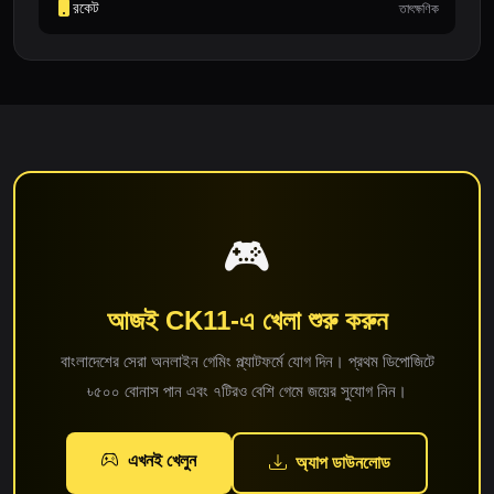
রকেট
তাৎক্ষণিক
🎮
আজই CK11-এ খেলা শুরু করুন
বাংলাদেশের সেরা অনলাইন গেমিং প্ল্যাটফর্মে যোগ দিন। প্রথম ডিপোজিটে
৳৫০০ বোনাস পান এবং ৭টিরও বেশি গেমে জয়ের সুযোগ নিন।
এখনই খেলুন
অ্যাপ ডাউনলোড