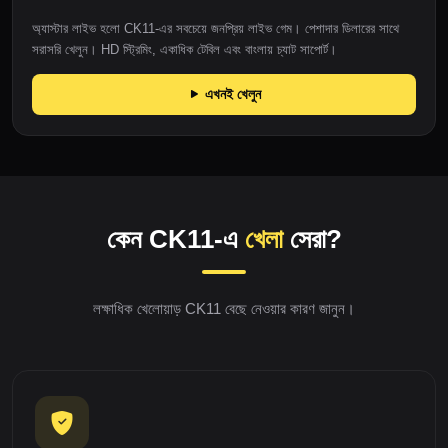
অ্যাস্টার লাইভ হলো CK11-এর সবচেয়ে জনপ্রিয় লাইভ গেম। পেশাদার ডিলারের সাথে
সরাসরি খেলুন। HD স্ট্রিমিং, একাধিক টেবিল এবং বাংলায় চ্যাট সাপোর্ট।
এখনই খেলুন
কেন CK11-এ
খেলা
সেরা?
লক্ষাধিক খেলোয়াড় CK11 বেছে নেওয়ার কারণ জানুন।