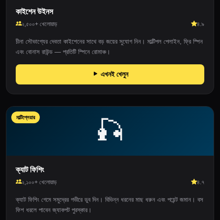
কাইশেন উইনস
২,৫০০+ খেলোয়াড়
৪.৯
চীনা সৌভাগ্যের দেবতা কাইশেনের সাথে বড় জয়ের সুযোগ নিন। মাল্টিপল পেলাইন, ফ্রি স্পিন
এবং বোনাস রাউন্ড — প্রতিটি স্পিনে রোমাঞ্চ।
এখনই খেলুন
মাল্টিপ্লেয়ার
🎣
ক্যাট ফিশিং
২,১০০+ খেলোয়াড়
৪.৭
ক্যাট ফিশিং গেমে সমুদ্রের গভীরে ডুব দিন। বিভিন্ন ধরনের মাছ ধরুন এবং পয়েন্ট জমান। বস
ফিশ ধরলে পাবেন জ্যাকপট পুরস্কার।