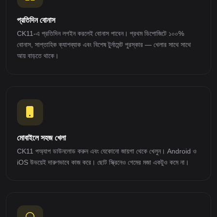
প্রতিদিন বোনাস
CK11-এ প্রতিদিন লগইন করলেই বোনাস পাবেন। প্রথম ডিপোজিটে ১০০%
বোনাস, সাপ্তাহিক ক্যাশব্যাক এবং বিশেষ টুর্নামেন্ট পুরস্কার — খেলার সাথে সাথে
আয় বাড়তে থাকে।
মোবাইলে সহজ খেলা
CK11 পঅ্যাপ ডাউনলোড করুন এবং যেকোনো জায়গা থেকে খেলুন। Android ও
iOS উভয়েই দারুণভাবে কাজ করে। ছোট স্ক্রিনেও গেমের মজা একটুও কমে না।