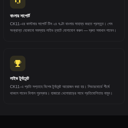
বাংলায় সাপোর্ট
CK11-এর কাস্টমার সাপোর্ট টিম ২৪ ঘণ্টা বাংলায় সাহায্য করতে প্রস্তুত। গেম
সংক্রান্ত যেকোনো সমস্যায় লাইভ চ্যাটে যোগাযোগ করুন — দ্রুত সমাধান পাবেন।
লাইভ টুর্নামেন্ট
CK11-এ প্রতি সপ্তাহে বিশেষ টুর্নামেন্ট আয়োজন করা হয়। লিডারবোর্ডে শীর্ষে
থাকলে পাবেন বিশাল পুরস্কার। হাজারো খেলোয়াড়ের সাথে প্রতিযোগিতায় নামুন।